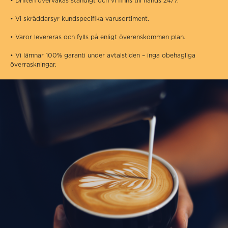
• Driften övervakas ständigt och vi finns till hands 24/7.
• Vi skräddarsyr kundspecifika varusortiment.
• Varor levereras och fylls på enligt överenskommen plan.
• Vi lämnar 100% garanti under avtalstiden – inga obehagliga
överraskningar.