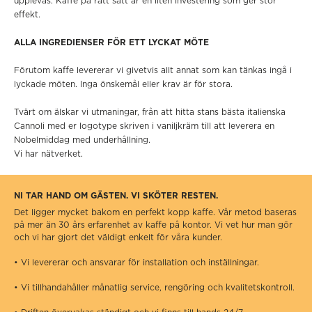
upplevas. Kaffe på rätt sätt är en liten investering som ger stor
effekt.
ALLA INGREDIENSER FÖR ETT LYCKAT MÖTE
Förutom kaffe levererar vi givetvis allt annat som kan tänkas ingå i
lyckade möten. Inga önskemål eller krav är för stora.
Tvärt om älskar vi utmaningar, från att hitta stans bästa italienska
Cannoli med er logotype skriven i vaniljkräm till att leverera en
Nobelmiddag med underhållning.
Vi har nätverket.
NI TAR HAND OM GÄSTEN. VI SKÖTER RESTEN.
Det ligger mycket bakom en perfekt kopp kaffe. Vår metod baseras
på mer än 30 års erfarenhet av kaffe på kontor. Vi vet hur man gör
och vi har gjort det väldigt enkelt för våra kunder.
• Vi levererar och ansvarar för installation och inställningar.
• Vi tillhandahåller månatlig service, rengöring och kvalitetskontroll.